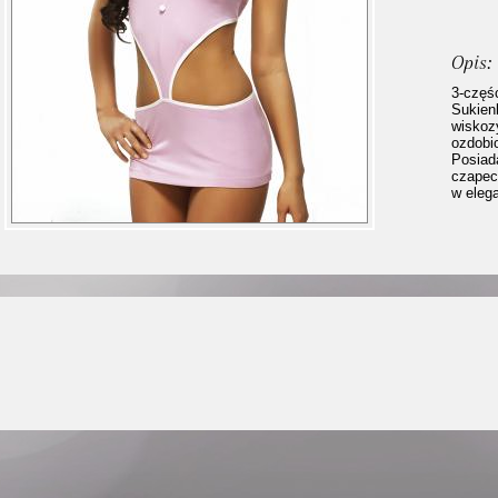
Opis:
3-częś
Sukien
wiskozy
ozdobi
Posiad
czapec
w eleg