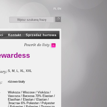
PL
EN
ci
Kontakt
Sprzedaż hurtowa
Powrót do listy
<
ewardess
ary:
S, M, L, XL, XXL
y:
różowo-biały
:
Wiskoza / Wiscose / Viskóza /
Vascoza / Вискоза 70% Elastan /
Elasthan / Elastan / Elastan /
Эластан 6% Poliester / Polyester
/ Polyester / Poliester / Полиэстр