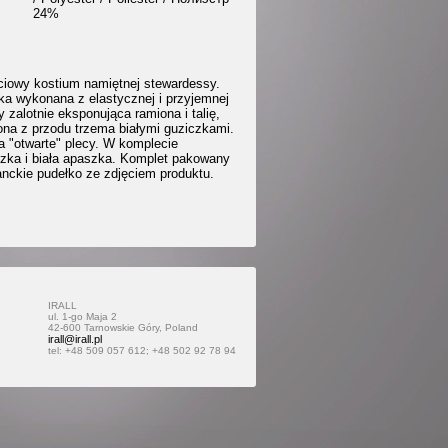
24%
ciowy kostium namiętnej stewardessy.
ka wykonana z elastycznej i przyjemnej
 zalotnie eksponująca ramiona i talię,
ona z przodu trzema białymi guziczkami.
a "otwarte" plecy. W komplecie
zka i biała apaszka. Komplet pakowany
anckie pudełko ze zdjęciem produktu.
IRALL
ul. 1-go Maja 2
42-600 Tarnowskie Góry, Poland
irall@irall.pl
tel: +48 509 057 612; +48 502 92 78 94