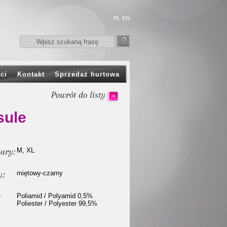
PL
EN
ci
Kontakt
Sprzedaż hurtowa
Powrót do listy
<
sule
ary:
M, XL
y:
miętowy-czarny
:
Poliamid / Polyamid 0,5%
Poliester / Polyester 99,5%