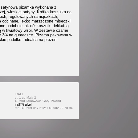
 satynowa piżamka wykonana z
zej, włoskiej satyny. Krótka koszulka na
tkich, regulowanych ramiączkach,
a odcinane, lekko marszczone miseczki
ne podobnie jak dół koszulki delikatną
ką w kwiatowy wzór. W zestawie czarne
e 3/4 na gumeczce. Piżama pakowana w
kie pudełko - idealna na prezent.
IRALL
ul. 1-go Maja 2
42-600 Tarnowskie Góry, Poland
irall@irall.pl
tel: +48 509 057 612; +48 502 92 78 94