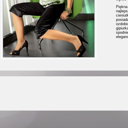
Piękna
najleps
cieniu
posiad
ozdobio
gipiur
spodni
eleganc