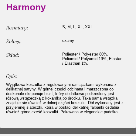
Harmony
Rozmiary:
S, M, L, XL, XXL
Kolory:
czarny
Skład:
Poliester / Polyester 80%,
Poliamid / Polyamid 19%, Elastan
/ Elasthan 1%,
Opis:
Wyjątkowa koszulka z regulowanymi ramiączkami wykonana z
delikatnej satyny. W górnej części odcinana i marszczona co
doskonale eksponuje biust, który dodatkowo podkreślony jest
różową wstążeczką z kokardką po środku. Taka sama wstążka
znajduje się również w dolnej części koszulki. Dół wykonany jest z
przyjemnej siateczki, która w postaci delikatnej falbanki ozdabia
również górną część koszulki. Pakowana w eleganckie pudełko.