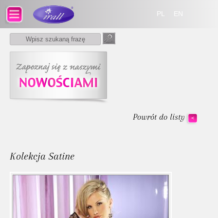
PL
EN
Powrót do listy
<
Kolekcja Satine