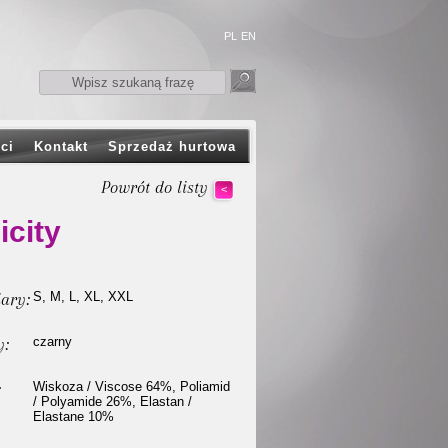
PL
EN
ci
Kontakt
Sprzedaż hurtowa
Powrót do listy
<
icity
ary:
S, M, L, XL, XXL
y:
czarny
:
Wiskoza / Viscose 64%, Poliamid
/ Polyamide 26%, Elastan /
Elastane 10%