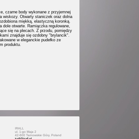
e, czarne body wykonane z przyjemnej
ła wiskozy. Otwarty staniczek oraz dolna
ozdobiona miękką, elastyczną koronką.
a dole otwarte. Ramiączka regulowane,
jące się na plecach. Z przodu, pomiędzy
kami znajduje się ozdobny "brylancik".
akowane w eleganckie pudełko ze
em produktu.
IRALL
ul. 1-go Maja 2
42-600 Tarnowskie Góry, Poland
irall@irall.pl