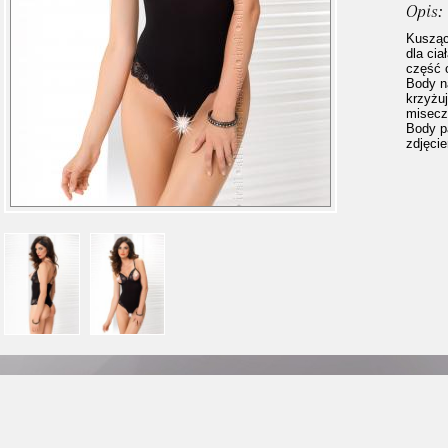
Opis:
Kusząc
dla cia
część 
Body n
krzyżu
misecz
Body p
zdjęci