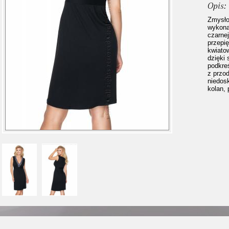
Opis:
Zmysło
wykona
czarne
przepi
kwiato
dzięki
podkreś
z przod
niedosk
kolan,