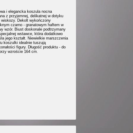
wa i elegancka koszula nocna
na z przyjemnej, delikatnej w dotyku
j wiskozy. Dekolt wykończony
ęknym czarno - granatowym haftem w
wy wzór. Biust doskonale podtrzymany
 specjalnej wstawce, która dodatkowo
la jego kształt. Niewielkie marszczenia
u koszulki idealnie tuszują
onałości figury. Długość produktu - do
 przy wzroście 164 cm.