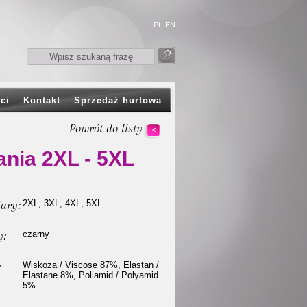
PL
EN
ci
Kontakt
Sprzedaż hurtowa
Powrót do listy
<
ania 2XL - 5XL
ary:
2XL, 3XL, 4XL, 5XL
y:
czarny
:
Wiskoza / Viscose 87%, Elastan /
Elastane 8%, Poliamid / Polyamid
5%