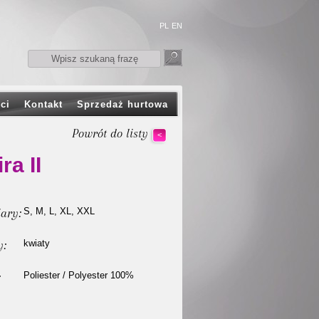
PL
EN
ci
Kontakt
Sprzedaż hurtowa
Powrót do listy
<
ra II
ary:
S, M, L, XL, XXL
y:
kwiaty
:
Poliester / Polyester 100%