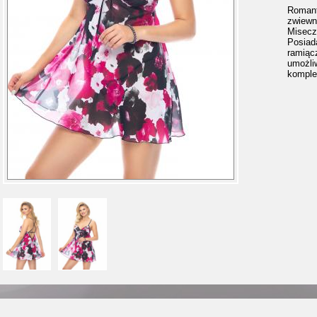
Romant
zwiewn
Misecz
Posiad
ramiącz
umożli
komplec