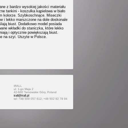
ne z bardzo wysokiej jakości materiału
ne tankini - koszulka kąpielowa w biało
m kolorze. Szybkoschnące. Miseczki
ne i lekko marszczone na dole doskonale
ślają biust. Dodatkowo model posiada
ane wkładki do staniczka, które lekko
iają i optycznie powiększają biust.
e na szyi. Uszyte w Polsce.
IRALL
ul. 1-go Maja 2
42-600 Tarnowskie Góry, Poland
irall@irall.pl
tel: +48 509 057 612; +48 502 92 78 94