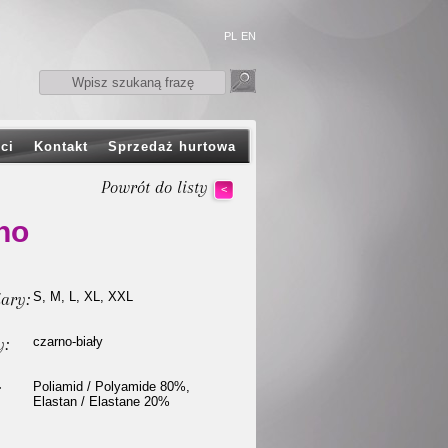
PL
EN
ci
Kontakt
Sprzedaż hurtowa
Powrót do listy
<
no
ary:
S, M, L, XL, XXL
y:
czarno-biały
:
Poliamid / Polyamide 80%,
Elastan / Elastane 20%