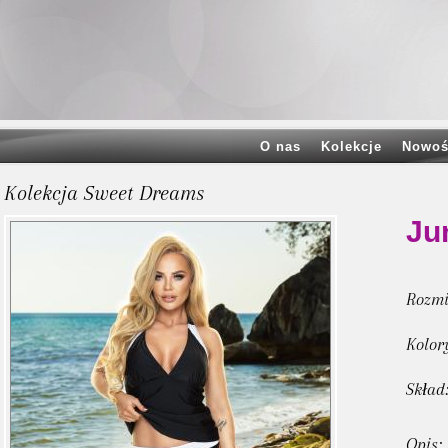
O nas
Kolekcje
Nowoś
Kolekcja Sweet Dreams
Ju
Rozmi
Kolor
Skład
Opis: