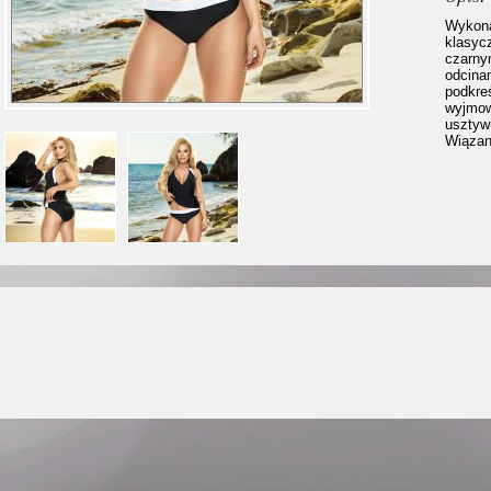
Wykona
klasycz
czarny
odcina
podkre
wyjmow
usztywn
Wiązan