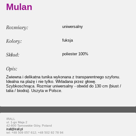
Mulan
Rozmiary:
uniwersalny
Kolory:
fuksja
Skład:
poliester 100%
Opis:
Zwiewna i delikatna tunika wykonana z transparentnego szyfonu.
Idealna na plażę i nie tylko. Wkładana przez głowę.
Szybkoschnąca. Rozmiar uniwersalny - obwód do 130 cm (biust /
talia / biodra). Uszyta w Polsce.
IRALL
ul. 1-go Maja 2
42-600 Tarnowskie Góry, Poland
irall@irall.pl
tel: +48 509 057 612; +48 502 92 78 94