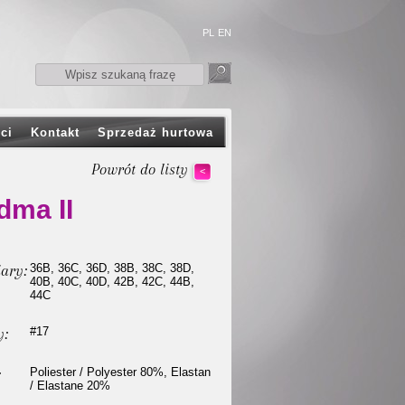
PL
EN
ci
Kontakt
Sprzedaż hurtowa
Powrót do listy
<
dma II
ary:
36B, 36C, 36D, 38B, 38C, 38D,
40B, 40C, 40D, 42B, 42C, 44B,
44C
y:
#17
:
Poliester / Polyester 80%, Elastan
/ Elastane 20%