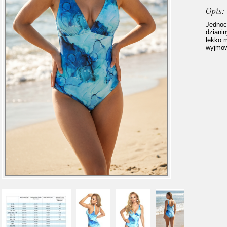
Opis:
Jednoc
dzianin
lekko 
wyjmow