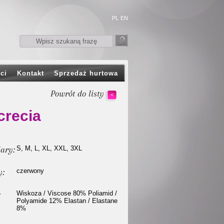
PL
EN
ci
Kontakt
Sprzedaż hurtowa
Powrót do listy
<
crecia
ary:
S, M, L, XL, XXL, 3XL
y:
czerwony
:
Wiskoza / Viscose 80% Poliamid /
Polyamide 12% Elastan / Elastane
8%