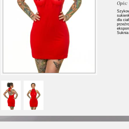
Opis:
Szykow
sukien
dla cia
przeźro
eksponu
Suknia