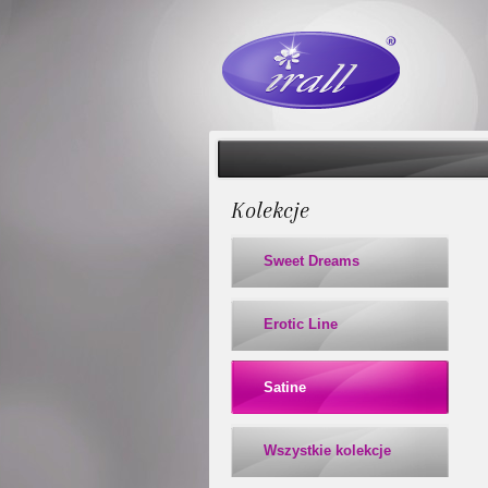
Kolekcje
Sweet Dreams
Erotic Line
Satine
Wszystkie kolekcje