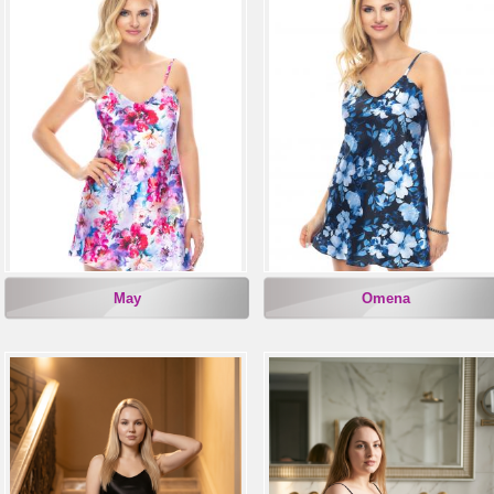
May
Omena